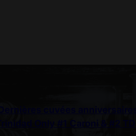
Dernières cuvées anniversaire
Trinidad Only #1 Caroni & #2 TD