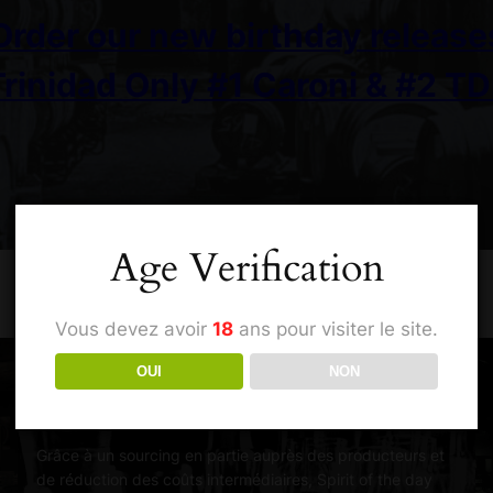
Order our new birthday release
Trinidad Only #1 Caroni & #2 TD
Age Verification
Vous devez avoir
18
ans pour visiter le site.
OUI
NON
Des prix engagés
Grâce à un sourcing en partie auprès des producteurs et
de réduction des coûts intermédiaires, Spirit of the day