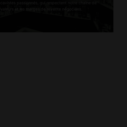
cavistes passionnés, qui respectent notre chaîne de
valeurs et les marges de revente négociées.
gram
ebook