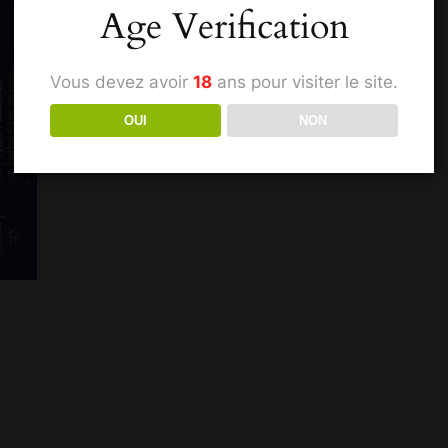
Age Verification
Vous devez avoir
18
ans pour visiter le site.
OUI
NON